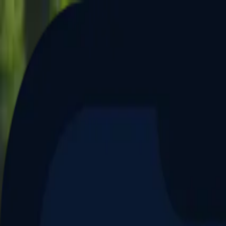
Aller au contenu principal
Dernier match
1
2
Keriolets de Pluvigner
(
ext
.)
dim. 31 mai, 15h30