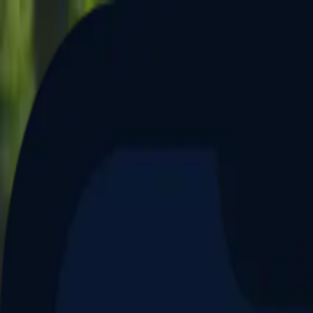
Aller au contenu principal
Dernier match
1
2
Keriolets de Pluvigner
(
ext
.)
dim. 31 mai, 15h30