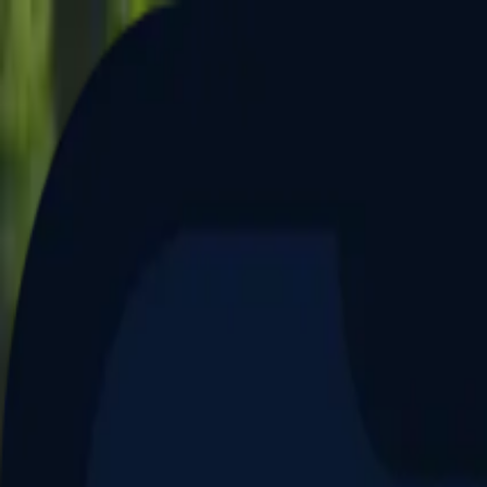
Aller au contenu principal
Dernier match
1
2
Keriolets de Pluvigner
(
ext
.)
dim. 31 mai, 15h30