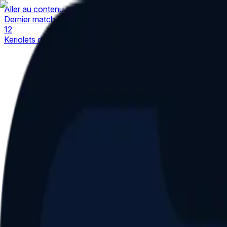
Aller au contenu principal
Dernier match
1
2
Keriolets de Pluvigner
(
ext
.)
dim. 31 mai, 15h30