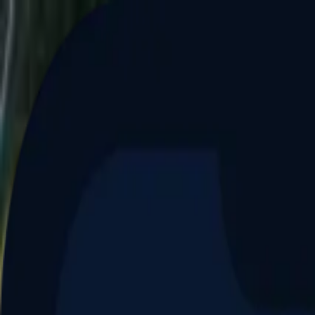
Aller au contenu principal
Dernier match
1
2
Keriolets de Pluvigner
(
ext
.)
dim. 31 mai, 15h30