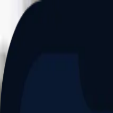
Aller au contenu principal
Dernier match
1
2
Keriolets de Pluvigner
(
ext
.)
dim. 31 mai, 15h30