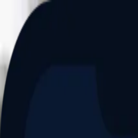
Aller au contenu principal
Dernier match
1
2
Keriolets de Pluvigner
(
ext
.)
dim. 31 mai, 15h30