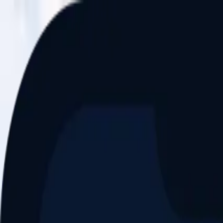
Aller au contenu principal
Dernier match
1
2
Keriolets de Pluvigner
(
ext
.)
dim. 31 mai, 15h30