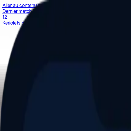
Aller au contenu principal
Dernier match
1
2
Keriolets de Pluvigner
(
ext
.)
dim. 31 mai, 15h30