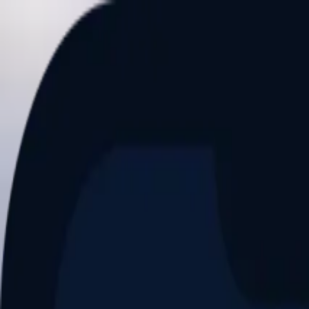
Aller au contenu principal
Dernier match
1
2
Keriolets de Pluvigner
(
ext
.)
dim. 31 mai, 15h30