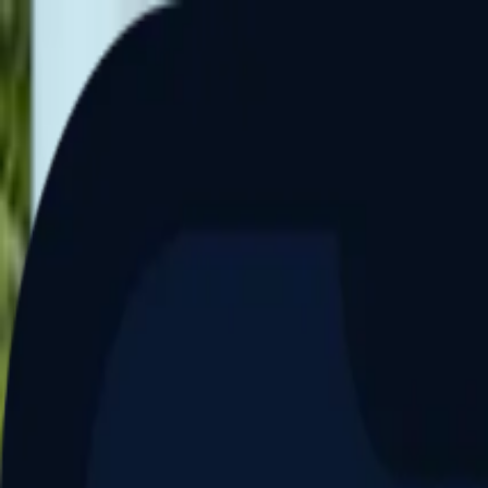
Aller au contenu principal
Dernier match
1
2
Keriolets de Pluvigner
(
ext
.)
dim. 31 mai, 15h30