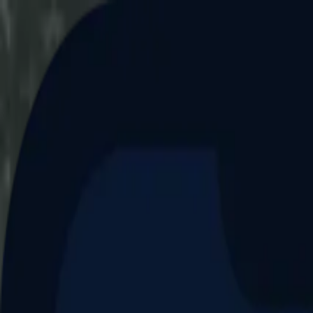
Aller au contenu principal
Dernier match
1
2
Keriolets de Pluvigner
(
ext
.)
dim. 31 mai, 15h30