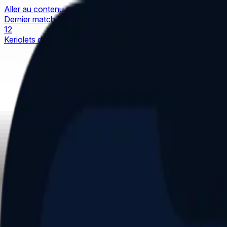
Aller au contenu principal
Dernier match
1
2
Keriolets de Pluvigner
(
ext
.)
dim. 31 mai, 15h30