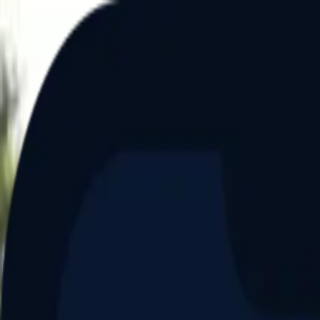
Aller au contenu principal
Dernier match
1
2
Keriolets de Pluvigner
(
ext
.)
dim. 31 mai, 15h30