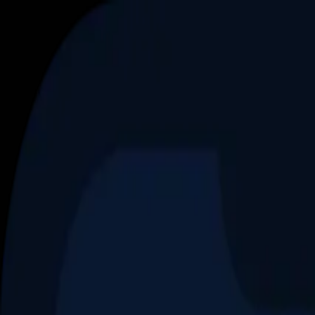
Aller au contenu principal
Dernier match
1
2
Keriolets de Pluvigner
(
ext
.)
dim. 31 mai, 15h30