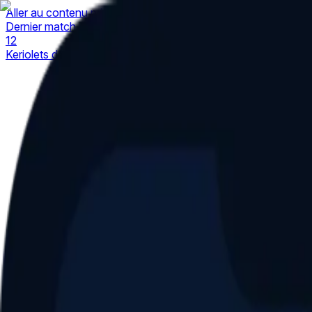
Aller au contenu principal
Dernier match
1
2
Keriolets de Pluvigner
(
ext
.)
dim. 31 mai, 15h30