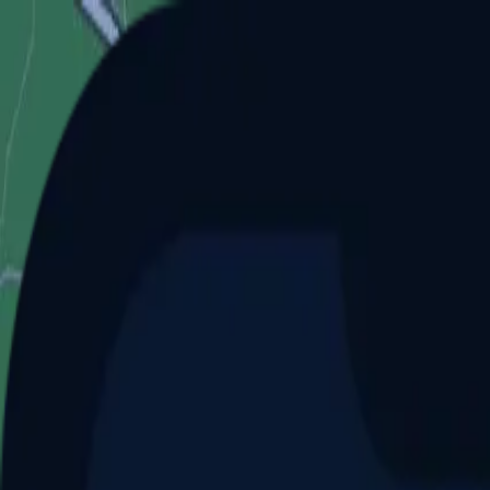
Aller au contenu principal
Dernier match
1
2
Keriolets de Pluvigner
(
ext
.)
dim. 31 mai, 15h30