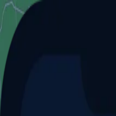
Aller au contenu principal
Dernier match
1
2
Keriolets de Pluvigner
(
ext
.)
dim. 31 mai, 15h30