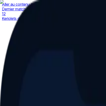
Aller au contenu principal
Dernier match
1
2
Keriolets de Pluvigner
(
ext
.)
dim. 31 mai, 15h30