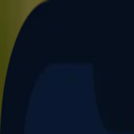
Aller au contenu principal
Dernier match
1
2
Keriolets de Pluvigner
(
ext
.)
dim. 31 mai, 15h30