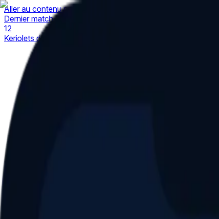
Aller au contenu principal
Dernier match
1
2
Keriolets de Pluvigner
(
ext
.)
dim. 31 mai, 15h30