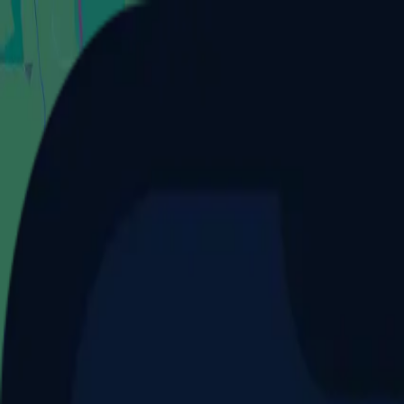
Aller au contenu principal
Dernier match
1
2
Keriolets de Pluvigner
(
ext
.)
dim. 31 mai, 15h30