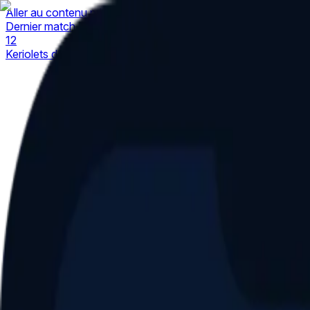
Aller au contenu principal
Dernier match
1
2
Keriolets de Pluvigner
(
ext
.)
dim. 31 mai, 15h30