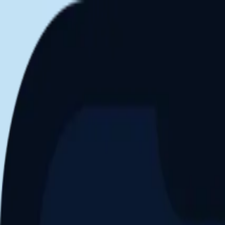
Aller au contenu principal
Dernier match
1
2
Keriolets de Pluvigner
(
ext
.)
dim. 31 mai, 15h30