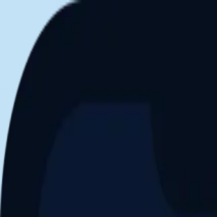
Aller au contenu principal
Dernier match
1
2
Keriolets de Pluvigner
(
ext
.)
dim. 31 mai, 15h30