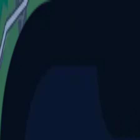
Aller au contenu principal
Dernier match
1
2
Keriolets de Pluvigner
(
ext
.)
dim. 31 mai, 15h30