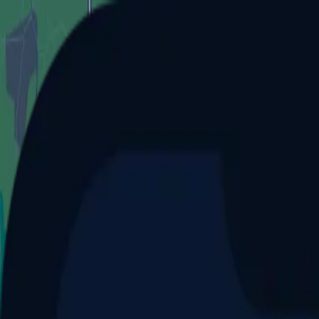
Aller au contenu principal
Dernier match
1
2
Keriolets de Pluvigner
(
ext
.)
dim. 31 mai, 15h30