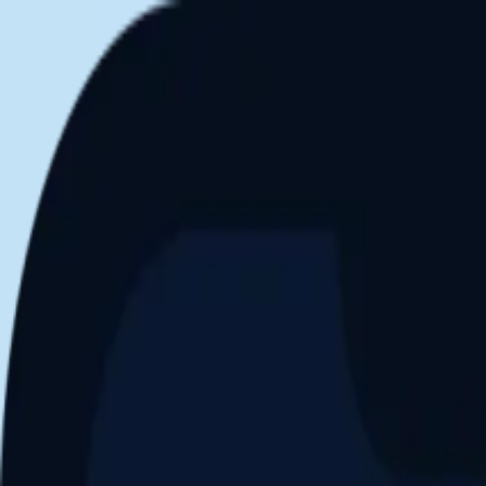
Aller au contenu principal
Dernier match
1
2
Keriolets de Pluvigner
(
ext
.)
dim. 31 mai, 15h30