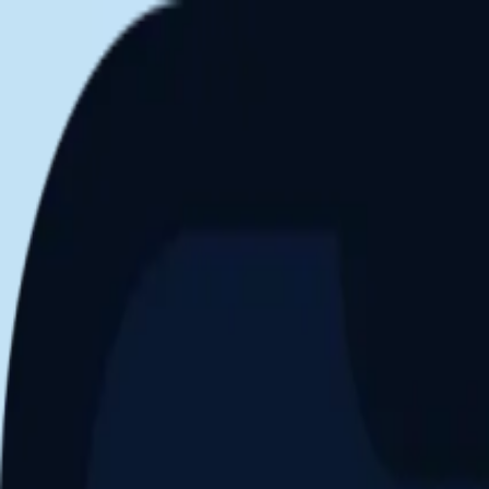
Aller au contenu principal
Dernier match
1
2
Keriolets de Pluvigner
(
ext
.)
dim. 31 mai, 15h30