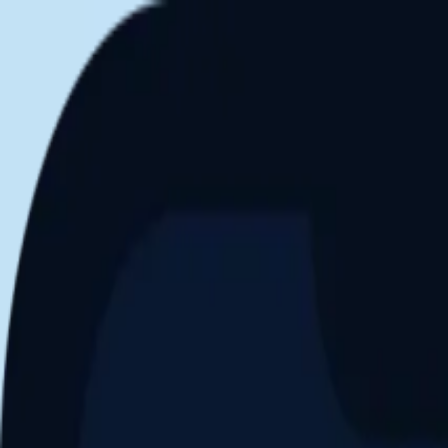
Aller au contenu principal
Dernier match
1
2
Keriolets de Pluvigner
(
ext
.)
dim. 31 mai, 15h30