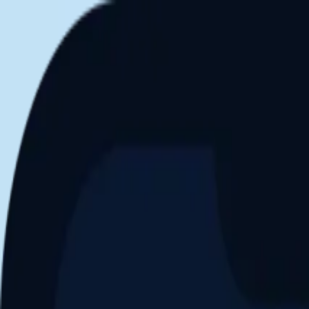
Aller au contenu principal
Dernier match
1
2
Keriolets de Pluvigner
(
ext
.)
dim. 31 mai, 15h30