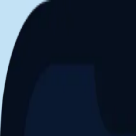
Aller au contenu principal
Dernier match
1
2
Keriolets de Pluvigner
(
ext
.)
dim. 31 mai, 15h30