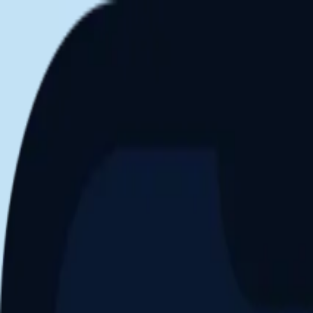
Aller au contenu principal
Dernier match
1
2
Keriolets de Pluvigner
(
ext
.)
dim. 31 mai, 15h30