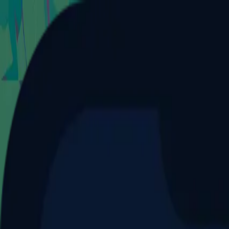
Aller au contenu principal
Dernier match
1
2
Keriolets de Pluvigner
(
ext
.)
dim. 31 mai, 15h30