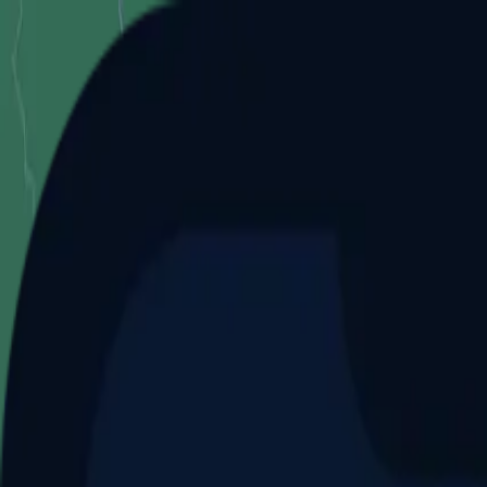
Aller au contenu principal
Dernier match
1
2
Keriolets de Pluvigner
(
ext
.)
dim. 31 mai, 15h30