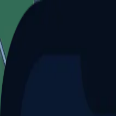
Aller au contenu principal
Dernier match
1
2
Keriolets de Pluvigner
(
ext
.)
dim. 31 mai, 15h30