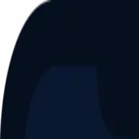
Aller au contenu principal
Dernier match
1
2
Keriolets de Pluvigner
(
ext
.)
dim. 31 mai, 15h30