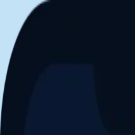
Aller au contenu principal
Dernier match
1
2
Keriolets de Pluvigner
(
ext
.)
dim. 31 mai, 15h30