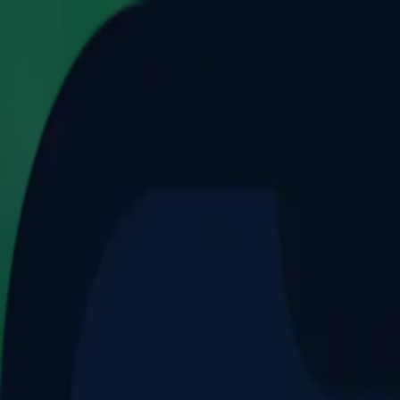
Aller au contenu principal
Dernier match
1
2
Keriolets de Pluvigner
(
ext
.)
dim. 31 mai, 15h30