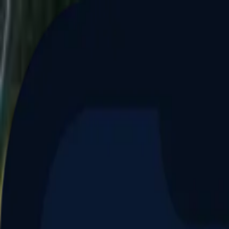
Aller au contenu principal
Dernier match
1
2
Keriolets de Pluvigner
(
ext
.)
dim. 31 mai, 15h30