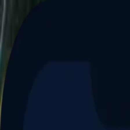
Aller au contenu principal
Dernier match
1
2
Keriolets de Pluvigner
(
ext
.)
dim. 31 mai, 15h30