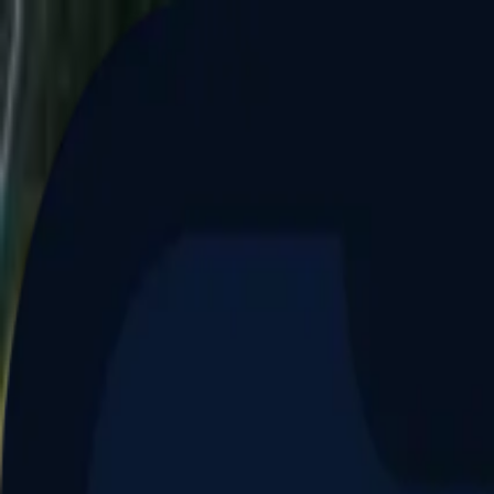
Aller au contenu principal
Dernier match
1
2
Keriolets de Pluvigner
(
ext
.)
dim. 31 mai, 15h30