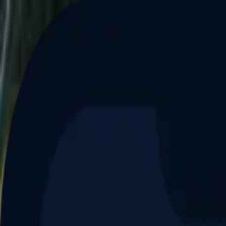
Aller au contenu principal
Dernier match
1
2
Keriolets de Pluvigner
(
ext
.)
dim. 31 mai, 15h30