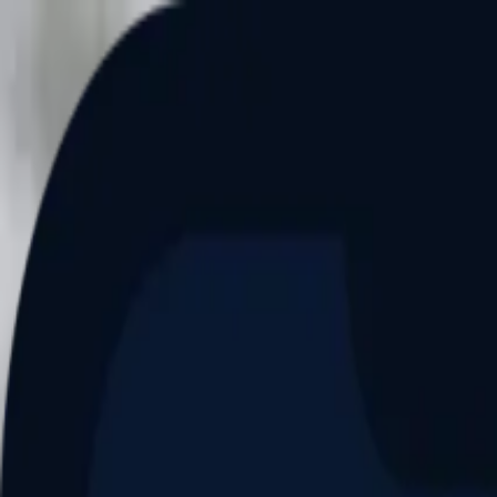
Aller au contenu principal
Dernier match
1
2
Keriolets de Pluvigner
(
ext
.)
dim. 31 mai, 15h30