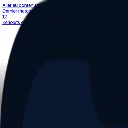
Aller au contenu principal
Dernier match
1
2
Keriolets de Pluvigner
(
ext
.)
dim. 31 mai, 15h30